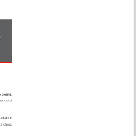
e
e Seine,
anence à
ortance
ns choix