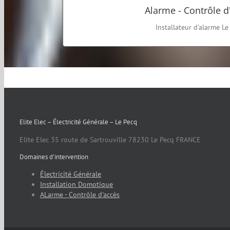
Alarme - Contrôle d
EN SAVOIR PLUS
Installateur d'alarme Le
Elite Elec – Électricité Générale – Le Pecq
Elite Elec
35 route de Sartrouville
78230
Le Pecq
FRANCE
Domaines d’intervention
Électricité Générale
Installation Domotique
ALarme - Contrôle d'accès