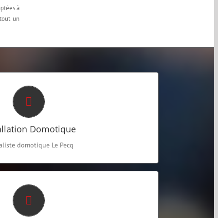
aptées à
 tout un
ÉCIALISTE DOMOTIQUE
evoir, installer, programmer et faire évoluer votre
nstallation Domotique
allation Domotique
EN SAVOIR PLUS
aliste domotique Le Pecq
TRICIEN QUALIFELEC IRVE
es solutions pour l’installation de vos bornes de
ule électrique et hybride rechargeable.