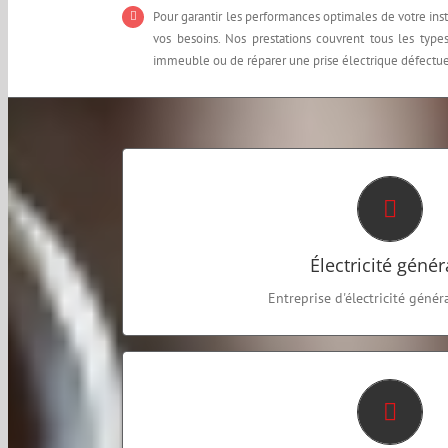
Pour garantir les performances optimales de votre inst
vos besoins. Nos prestations couvrent tous les types 
immeuble ou de réparer une prise électrique défectueu
ELITE ELEC
Elite Elec prend en charge tout type d’interventi
rénovation électrique ou de 
Électricité génér
EN SAVOIR PLUS
Entreprise d'électricité génér
ELITE ELEC
Elite ELec a référencé une liste complète de déte
de répondre à toutes les si