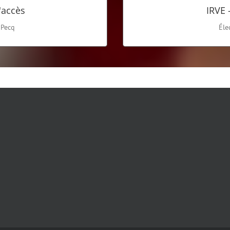
'accès
IRVE 
 Pecq
Éle