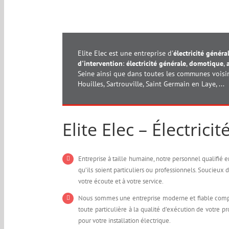
Elite Elec est une entreprise d'
électricité généra
d'intervention
:
électricité générale
,
domotique
,
Seine ainsi que dans toutes les communes voisine
Houilles, Sartrouville, Saint Germain en Laye, ...
Elite Elec – Électric
Entreprise à taille humaine, notre personnel qualifié 
qu’ils soient particuliers ou professionnels. Soucieux
votre écoute et à votre service.
Nous sommes une entreprise moderne et fiable compo
toute particulière à la qualité d’exécution de votre pr
pour votre installation électrique.