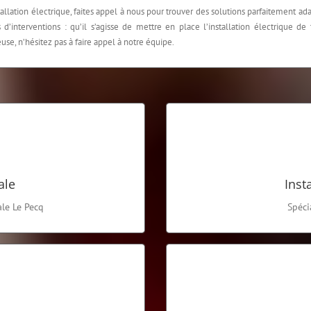
allation électrique, faites appel à nous pour trouver des solutions parfaitement ad
d’interventions : qu’il s’agisse de mettre en place l’installation électrique de
se, n’hésitez pas à faire appel à notre équipe.
SP
on: travaux d’installation, de
Elite Elec intervient pour conc
dépannage.
i
ale
Inst
ale Le Pecq
Spéci
ÉLEC
cteurs d’alarme qui permettront
Elite Elec propose de nombreus
tuations
recharge pour véhic