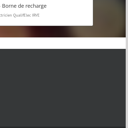
- Borne de recharge
EN SAVOIR PLUS
ctricien QualifElec IRVE