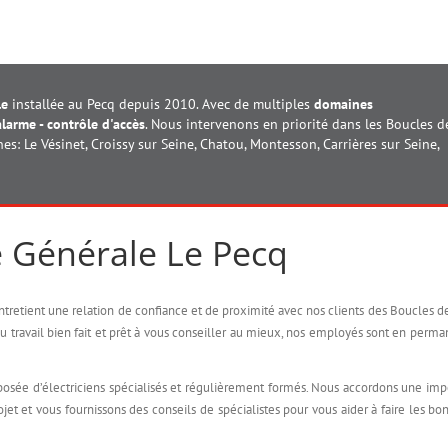
le
installée au Pecq depuis 2010. Avec de multiples
domaines
alarme - contrôle d'accès
. Nous intervenons en priorité dans les Boucles d
s: Le Vésinet, Croissy sur Seine, Chatou, Montesson, Carrières sur Seine,
ité Générale Le Pecq
entretient une relation de confiance et de proximité avec nos clients des Boucles d
 du travail bien fait et prêt à vous conseiller au mieux, nos employés sont en perm
sée d’électriciens spécialisés et régulièrement formés. Nous accordons une imp
ojet et vous fournissons des conseils de spécialistes pour vous aider à faire les bo